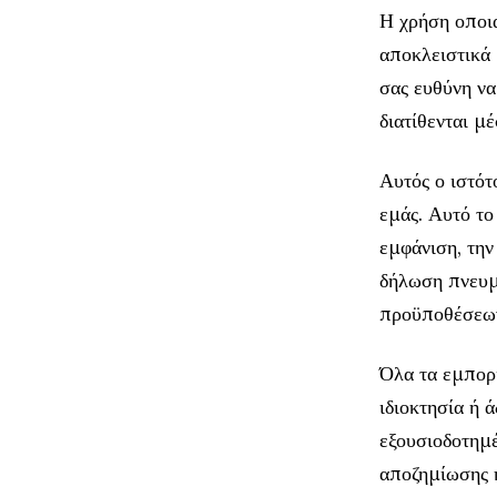
Η χρήση οποια
αποκλειστικά 
σας ευθύνη να
διατίθενται μ
Αυτός ο ιστότ
εμάς. Αυτό το 
εμφάνιση, την
δήλωση πνευμ
προϋποθέσεω
Όλα τα εμπορι
ιδιοκτησία ή 
εξουσιοδοτημ
αποζημίωσης ή