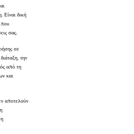
αι
. Είναι δική
 που
εις σας.
χρήσης σε
 διάταξη, την
ός από τη
ων και
εν αποτελούν
μη
ση