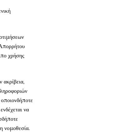
ενική
ροτιμήσεων
 Απορρήτου
όπο χρήσης
ν ακρίβεια,
πληροφοριών
α οποιονδήποτε
ενδέχεται να
εσδήποτε
τη νομοθεσία.