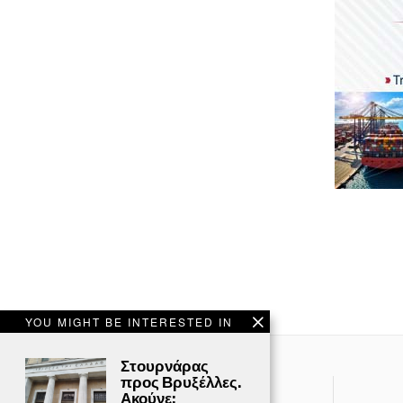
YOU MIGHT BE INTERESTED IN
Στουρνάρας
προς Βρυξέλλες.
ΕΠΙΚΟΙΝΩΝΙΑ
Ακούνε;