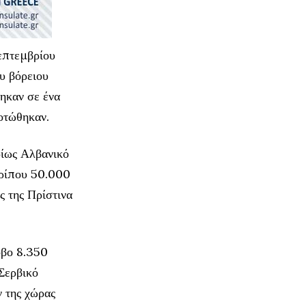
Σεπτεμβρίου
υ βόρειου
ηκαν σε ένα
κοτώθηκαν.
ρίως Αλβανικό
ερίπου 50.000
ς της Πρίστινα
οβο 8.350
 Σερβικό
 της χώρας