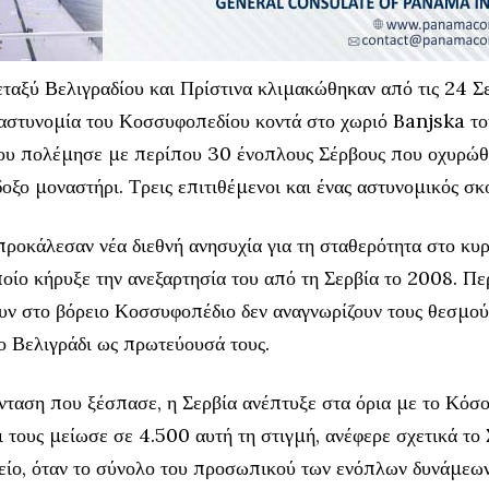
εταξύ Βελιγραδίου και Πρίστινα κλιμακώθηκαν από τις 24 
 αστυνομία του Κοσσυφοπεδίου κοντά στο χωριό Banjska το
υ πολέμησε με περίπου 30 ένοπλους Σέρβους που οχυρώθ
οξο μοναστήρι. Τρεις επιτιθέμενοι και ένας αστυνομικός σ
προκάλεσαν νέα διεθνή ανησυχία για τη σταθερότητα στο κυ
οίο κήρυξε την ανεξαρτησία του από τη Σερβία το 2008. Π
υν στο βόρειο Κοσσυφοπέδιο δεν αναγνωρίζουν τους θεσμού
ο Βελιγράδι ως πρωτεύουσά τους.
νταση που ξέσπασε, η Σερβία ανέπτυξε στα όρια με το Κόσ
ι τους μείωσε σε 4.500 αυτή τη στιγμή, ανέφερε σχετικά το
είο, όταν το σύνολο του προσωπικού των ενόπλων δυνάμεων