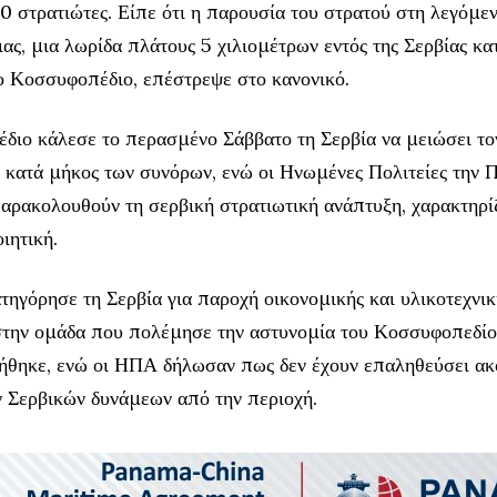
0 στρατιώτες. Είπε ότι η παρουσία του στρατού στη λεγόμε
ς, μια λωρίδα πλάτους 5 χιλιομέτρων εντός της Σερβίας κα
ο Κοσσυφοπέδιο, επέστρεψε στο κανονικό.
διο κάλεσε το περασμένο Σάββατο τη Σερβία να μειώσει το
 κατά μήκος των συνόρων, ενώ οι Ηνωμένες Πολιτείες την 
αρακολουθούν τη σερβική στρατιωτική ανάπτυξη, χαρακτηρίζ
ιητική.
τηγόρησε τη Σερβία για παροχή οικονομικής και υλικοτεχνικ
στην ομάδα που πολέμησε την αστυνομία του Κοσσυφοπεδίου
νήθηκε, ενώ οι ΗΠΑ δήλωσαν πως δεν έχουν επαληθεύσει ακ
 Σερβικών δυνάμεων από την περιοχή.