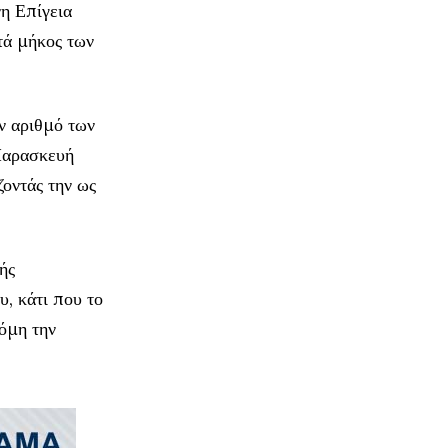
νη Επίγεια
τά μήκος των
ν αριθμό των
Παρασκευή
οντάς την ως
ής
, κάτι που το
όμη την