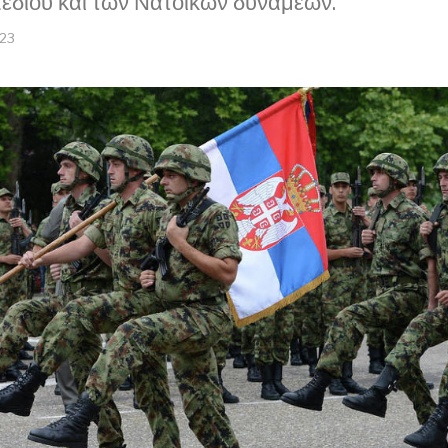
δίου και των Νατοϊκών δυνάμεων.
023