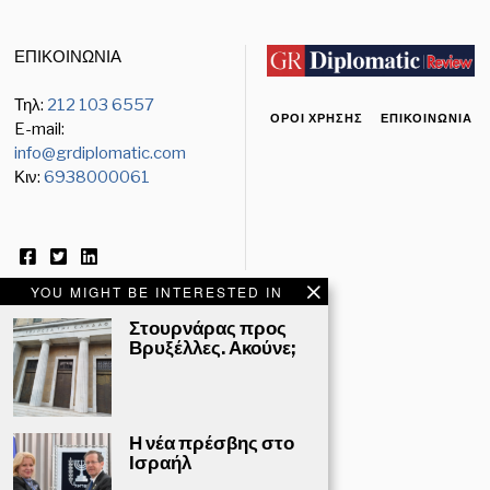
ΕΠΙΚΟΙΝΩΝΙΑ
Τηλ:
212 103 6557
ΌΡΟΙ ΧΡΉΣΗΣ
ΕΠΙΚΟΙΝΩΝΊΑ
E-mail:
info@grdiplomatic.com
Κιν:
6938000061
YOU MIGHT BE INTERESTED IN
Στουρνάρας προς
Βρυξέλλες. Ακούνε;
ΕΝΗΜΕΡΩΤΙΚΟ ΔΕΛΤΙΟ
Email
Η νέα πρέσβης στο
Ισραήλ