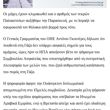
Οι μάχες έχουν κλιμακωθεί και ο αριθμός των νεκρών
Παλαιστινίων αυξήθηκε την Παρασκευή, με το Ισραήλ να
σφυροκοπά τον θύλακα από βορρά προς νότο.
Ο Γενικός Γραμματέας του ΟΗΕ Αντόνιο Γκουτέρες δήλωσε ότι
πουθενά στη Γάζα δεν υπάρχει ασφαλές σημείο για τους
αμάχους, ώρες πριν οι ΗΠΑ ασκήσουν βέτο σε ψήφισμα του
Συμβουλίου Ασφαλείας που υποστηρίχθηκε από τη συντριπτική
πλειοψηφία των μελών του, που ζητά ανθρωπιστική κατάπαυση
του πυρός στη Γάζα.
Η ψηφοφορία άφησε την Ουάσιγκτον διπλωματικά
απομονωμένη στο 15μελές συμβούλιο. Δεκατρία μέλη ψήφισαν
υπέρ του σχεδίου ψηφίσματος που υπέβαλαν τα Ηνωμένα
Αραβικά Εμιράτα, ενώ η Βρετανία απείχε και αυτό έχει ιδιαίτερη
σημασία, αφού το Ηνωμένο Βασίλειο είχε πάντα μια δική του