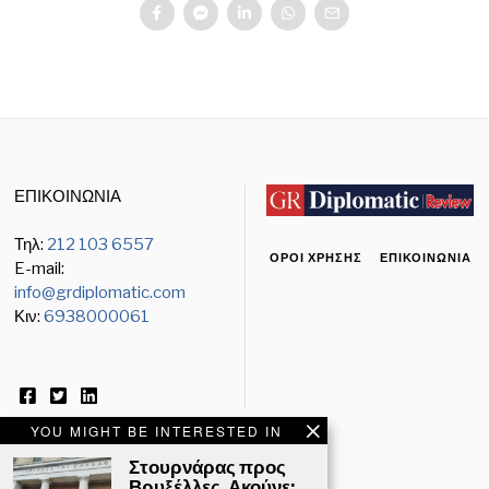
ΕΠΙΚΟΙΝΩΝΙΑ
Τηλ:
212 103 6557
ΌΡΟΙ ΧΡΉΣΗΣ
ΕΠΙΚΟΙΝΩΝΊΑ
E-mail:
info@grdiplomatic.com
Κιν:
6938000061
YOU MIGHT BE INTERESTED IN
Στουρνάρας προς
Βρυξέλλες. Ακούνε;
ΕΝΗΜΕΡΩΤΙΚΟ ΔΕΛΤΙΟ